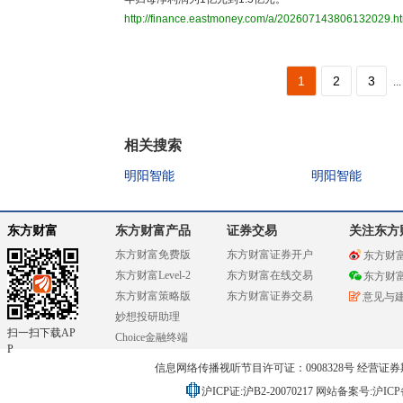
http://finance.eastmoney.com/a/202607143806132029.h
1
2
3
...
相关搜索
明阳智能
明阳智能
东方财富
东方财富产品
证券交易
关注东方
东方财富免费版
东方财富证券开户
东方财
东方财富Level-2
东方财富在线交易
东方财
东方财富策略版
东方财富证券交易
意见与
妙想投研助理
扫一扫下载AP
Choice金融终端
P
信息网络传播视听节目许可证：0908328号 经营证券期货业务
沪ICP证:沪B2-20070217
网站备案号:沪ICP备0