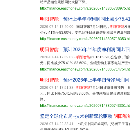
站产品销售规模同比大幅下降。
http://finance.eastmoney.com/a/202607143805733975.h
明阳智能
：预计上半年净利润同比减少75.41%
2026-07-14 17:40:00
-
南财智讯7月14日电，
明阳智能
发
少75.41%至83.60%。受电站项目建设进度和出售进展
http://finance.eastmoney.com/a/202607143805718353.h
明阳智能
：预计2026年半年度净利润同比下降75
2026-07-14 17:39:02
-
明阳智能
(601615.SH)公告称
元，同比减少75.41%-83.60%。业绩变动主要系电
http://finance.eastmoney.com/a/202607143805714754.h
明阳智能
：预计2026年上半年归母净利润同比减少
2026-07-14 17:51:38
-
明阳智能
7月14日披露业绩预告，
元，同比下降75.41%到83.60%。受电站项目建设进度
降。
http://finance.eastmoney.com/a/202607143805743351.h
坚定全球化布局+技术创新双轮驱动
明阳智
2026-07-14 22:33:41
-
上证报中国证券网讯（记者王子霖
年归母净利润为1亿元到1.5亿元。