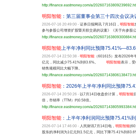
http://finance.eastmoney.com/a/202607163809239692.h
明阳智能
：第三届董事会第三十四次会议决
2026-07-16 20:49:00
-
证券日报网讯 7月16日，
明阳智能
参与参股公司增资扩股暨关联交易的议案》《关于向参股
http://finance.eastmoney.com/a/202607163809300884.h
明阳智能
上半年净利同比预降75.41%—83.
2026-07-14 22:50:38
-
明阳智能
（601615）发布202
亿元，同比减少75.41%到83.6%。
明阳智能
表示，受
销售规模同比大幅下降。
http://finance.eastmoney.com/a/202607143806138473.h
明阳智能
：2026年上半年净利同比预降75.41%
2026-07-14 20:50:26
-
以7月14日收盘价计算，
明阳智能
倍，市销率（TTM）约0.58倍。
http://finance.eastmoney.com/a/202607143805993384.h
明阳智能
：上半年净利润同比预降75.41%到8
2026-07-14 17:46:00
-
人民财讯7月14日电，
明阳智能
(6
股东的净利润为1亿元到1.5亿元，同比下降75.41%到8