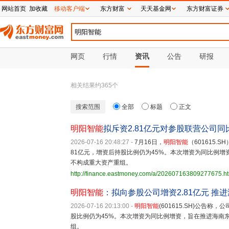
网站首页
加收藏
移动客户端
东方财富
天天基金网
东方财富证券
网页
行情
资讯
公告
研报
相关结果约
365
个
搜索范围
全部
标题
正文
明阳智能
拟斥资2.81亿元对参股联营公司同
2026-07-16 20:48:27
-
7月16日，
明阳智能
（601615
81亿元，增资后持股比例仍为45%。本次增资为同比例
不构成重大资产重组。
http://finance.eastmoney.com/a/202607163809277675.h
明阳智能
：拟向参股公司增资2.81亿元 推
2026-07-16 20:13:00
-
明阳智能
(601615.SH)公告
股比例仍为45%。本次增资为同比例增资，旨在推进海南
组。